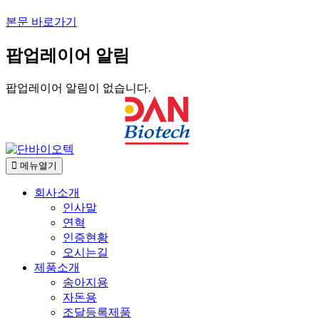
본문 바로가기
팝업레이어 알림
팝업레이어 알림이 없습니다.
메뉴열기
회사소개
인사말
연혁
인증현황
오시는길
제품소개
송아지용
자돈용
조달등록제품