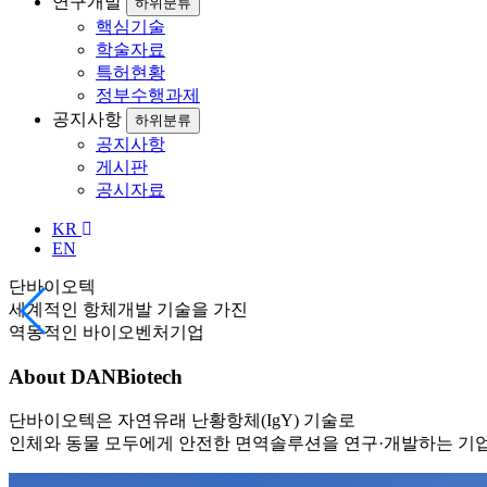
연구개발
하위분류
핵심기술
학술자료
특허현황
정부수행과제
공지사항
하위분류
공지사항
게시판
공시자료
KR
EN
단바이오텍
세계적인 항체개발 기술을 가진
역동적인 바이오벤처기업
About DANBiotech
단바이오텍은 자연유래 난황항체(IgY) 기술로
인체와 동물 모두에게 안전한 면역솔루션을 연구·개발하는 기