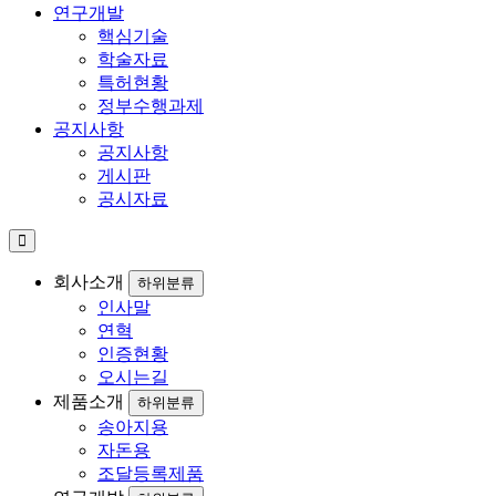
연구개발
핵심기술
학술자료
특허현황
정부수행과제
공지사항
공지사항
게시판
공시자료
회사소개
하위분류
인사말
연혁
인증현황
오시는길
제품소개
하위분류
송아지용
자돈용
조달등록제품