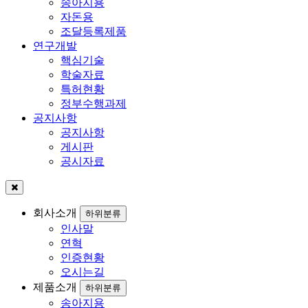
송아지용
자돈용
조달등록제품
연구개발
핵심기술
학술자료
특허현황
정부수행과제
공지사항
공지사항
게시판
공시자료
회사소개
하위분류
인사말
연혁
인증현황
오시는길
제품소개
하위분류
송아지용