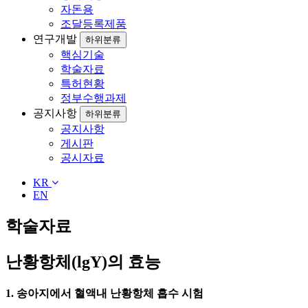
자돈용
조달등록제품
연구개발
하위분류
핵심기술
학술자료
특허현황
정부수행과제
공지사항
하위분류
공지사항
게시판
공시자료
KR
EN
학술자료
난황항체(lgY)의 효능
1. 송아지에서 혈액내 난황항체 흡수 시험